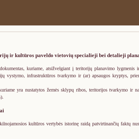
jų ir kultūros paveldo vietovių specialieji bei detalieji plan
 dokumentas, kuriame, atsižvelgiant į teritorijų planavimo lygmenis ir
orijų vystymo, infrastruktūros tvarkymo ir (ar) apsaugos kryptys, pri
kuriame yra nustatytos žemės sklypų ribos, teritorijos tvarkymo ir 
).
ai
ekilnojamosios kultūros vertybės istorinę raidą patvirtinančių faktų nu