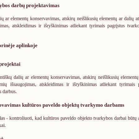
kybos darbų projektavimas
lių ar elementų konservavimas, atskirų neišlikusių elementų ar dalių a
mas, atskleidimas ir išryškinimas atliekant tyrimais pagrįstus tvar
orinėje aplinkoje
projektai
entiškų dalių ar elementų konservavimas, atskirų neišlikusių elementų
ių išsaugojimas, atskleidimas ir išryškinimas atliekant tyrimais p
s darbus.
dovavimas kultūros paveldo objektų tvarkymo darbams
las - kontroliuoti, kad kultūros paveldo objekto tvarkybos darbai būtų 
ai.
zė