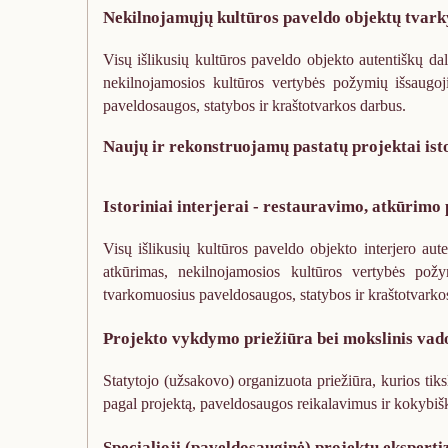
j
Nekilnojamųjų kultūros paveldo objektų tvar
e
k
Visų išlikusių kultūros paveldo objekto autentiškų da
t
nekilnojamosios kultūros vertybės požymių išsaugoji
ų
paveldosaugos, statybos ir kraštotvarkos darbus.
t
e
Naujų ir rekonstruojamų pastatų projektai ist
r
i
Istoriniai interjerai - restauravimo, atkūrimo 
t
o
Visų išlikusių kultūros paveldo objekto interjero aut
r
atkūrimas, nekilnojamosios kultūros vertybės požym
i
tvarkomuosius paveldosaugos, statybos ir kraštotvarko
j
ų
Projekto vykdymo priežiūra bei mokslinis va
i
r
Statytojo (užsakovo) organizuota priežiūra, kurios tiks
k
pagal projektą, paveldosaugos reikalavimus ir kokybišk
u
l
Specialioji (paveldosauginė) projektų eksperti