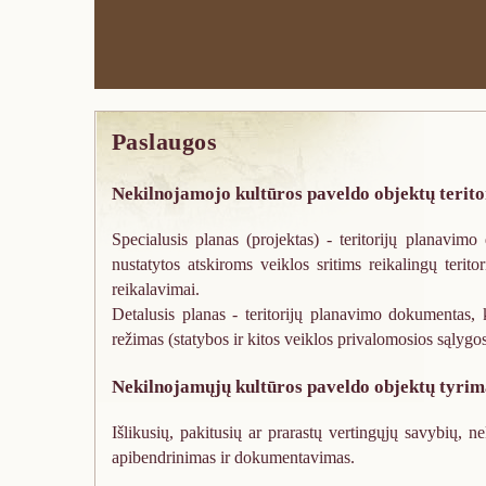
j
o
k
u
l
Paslaugos
t
ū
r
Nekilnojamojo kultūros paveldo objektų teritori
o
s
Specialusis planas (projektas) - teritorijų planavimo
p
nustatytos atskiroms veiklos sritims reikalingų terit
a
reikalavimai.
v
Detalusis planas - teritorijų planavimo dokumentas, 
e
režimas (statybos ir kitos veiklos privalomosios sąlygos
l
Nekilnojamųjų kultūros paveldo objektų tyrim
d
o
Išlikusių, pakitusių ar prarastų vertingųjų savybių, n
o
apibendrinimas ir dokumentavimas.
b