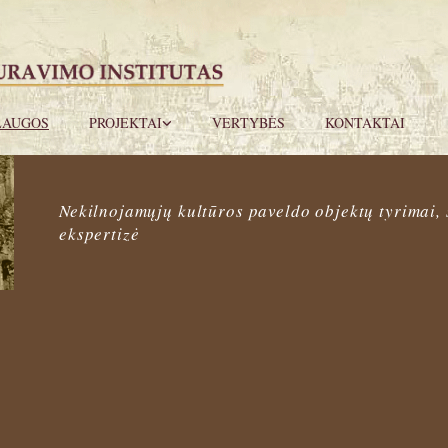
LAUGOS
PROJEKTAI
VERTYBĖS
KONTAKTAI
Nekilnojamųjų kultūros paveldo objektų tyrimai, 
ekspertizė