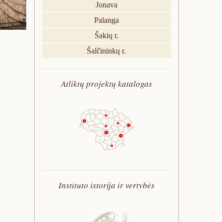
s
Jonava
j
o
i
j
l
e
j
m
e
Palanga
i
k
e
o
k
n
Šakių r.
t
k
,
t
i
Šalčininkų r.
ų
t
a
ų
s
t
a
t
e
v
v
i
k
k
a
Atliktų projektų katalogas
a
i
ū
s
d
r
s
r
p
o
k
t
i
e
v
y
o
m
r
a
b
r
o
t
v
o
i
p
i
i
s
n
r
z
m
,
ė
o
ė
a
d
j
j
s
Instituto istorija ir vertybės
a
e
e
k
r
a
k
u
b
p
t
l