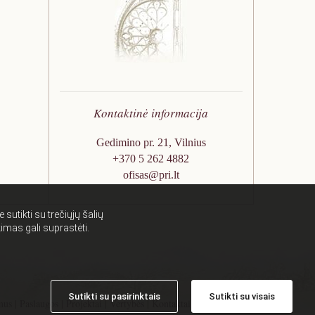
ų
l
a
t
p
i
i
ū
r
n
r
o
k
o
j
o
s
e
j
p
k
e
a
Kontaktinė informacija
t
v
a
e
Gedimino pr. 21, Vilnius
v
l
+370 5 262 4882
i
d
ofisas@pri.lt
m
o
a
o
s
 sutikti su trečiųjų šalių
b
imas gali suprastėti.
j
e
k
t
Sutikti su pasirinktais
Sutikti su visais
ų
mus
|
Paslaugos
|
Projektai
|
Vertybės
|
Kontaktai