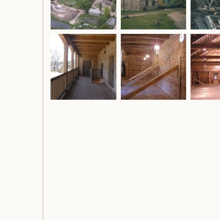
j
e
k
t
ų
t
e
r
i
t
o
r
i
j
ų
i
r
k
u
l