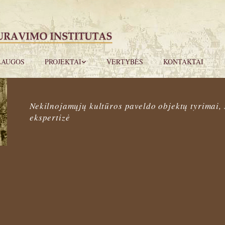
LAUGOS
PROJEKTAI
VERTYBĖS
KONTAKTAI
Nekilnojamųjų kultūros paveldo objektų tyrimai, 
ekspertizė